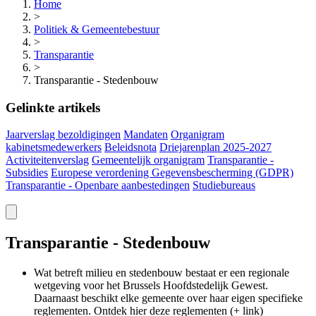
Home
>
Politiek & Gemeentebestuur
>
Transparantie
>
Transparantie - Stedenbouw
Gelinkte artikels
Jaarverslag bezoldigingen
Mandaten
Organigram
kabinetsmedewerkers
Beleidsnota
Driejarenplan 2025-2027
Activiteitenverslag
Gemeentelijk organigram
Transparantie -
Subsidies
Europese verordening Gegevensbescherming (GDPR)
Transparantie - Openbare aanbestedingen
Studiebureaus
Transparantie - Stedenbouw
Wat betreft milieu en stedenbouw bestaat er een regionale
wetgeving voor het Brussels Hoofdstedelijk Gewest.
Daarnaast beschikt elke gemeente over haar eigen specifieke
reglementen. Ontdek hier deze reglementen (+ link)