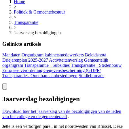
Home
>
Politiek & Gemeentebestuur
>
Transparantie
>
Jaarverslag bezoldigingen
Gelinkte artikels
Mandaten
Organigram kabinetsmedewerkers
Beleidsnota
Driejarenplan 2025-2027
Activiteitenverslag
Gemeentelijk
organigram
Transparantie - Subsidies
Transparantie - Stedenbouw
Europese verordening Gegevensbescherming (GDPR)
Transparantie - Openbare aanbestedingen
Studiebureaus
Jaarverslag bezoldigingen
Download hier het jaarverslag van de bezoldigingen van de leden
van het college en de
gemeenteraad
.
Jette is een verborgen parel, in het noordwesten van Brussel. Deze