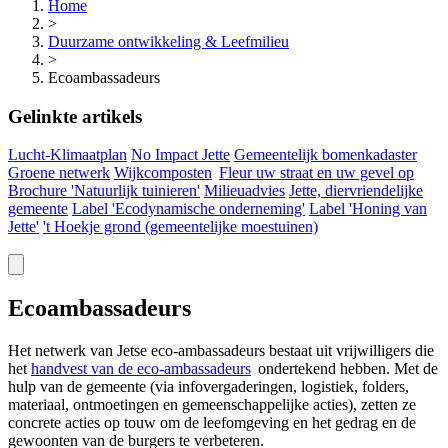
Home
>
Duurzame ontwikkeling & Leefmilieu
>
Ecoambassadeurs
Gelinkte artikels
Lucht-Klimaatplan
No Impact Jette
Gemeentelijk bomenkadaster
Groene netwerk
Wijkcomposten
Fleur uw straat en uw gevel op
Brochure 'Natuurlijk tuinieren'
Milieuadvies
Jette, diervriendelijke
gemeente
Label 'Ecodynamische onderneming'
Label 'Honing van
Jette'
't Hoekje grond (gemeentelijke
moestuinen)
Ecoambassadeurs
Het netwerk van Jetse eco-ambassadeurs bestaat uit vrijwilligers die
het
handvest van de
eco-ambassadeurs
ondertekend hebben. Met de
hulp van de gemeente (via infovergaderingen, logistiek, folders,
materiaal, ontmoetingen en gemeenschappelijke acties), zetten ze
concrete acties op touw om de leefomgeving en het gedrag en de
gewoonten van de burgers te verbeteren.