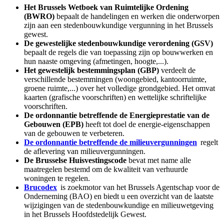
Het Brussels Wetboek van Ruimtelijke Ordening
(BWRO)
bepaalt de handelingen en werken die onderworpen
zijn aan een stedenbouwkundige vergunning in het Brussels
gewest.
De gewestelijke stedenbouwkundige verordening (GSV)
bepaalt de regels die van toepassing zijn op bouwwerken en
hun naaste omgeving (afmetingen, hoogte,...).
Het gewestelijk bestemmingsplan (GBP)
verdeelt de
verschillende bestemmingen (woongebied, kantoorruimte,
groene ruimte,...) over het volledige grondgebied. Het omvat
kaarten (grafische voorschriften) en wettelijke schriftelijke
voorschriften.
De ordonnantie betreffende de Energieprestatie van de
Gebouwen (EPB)
heeft tot doel de energie-eigenschappen
van de gebouwen te verbeteren.
De ordonnantie betreffende de
milieuvergunningen
regelt
de aflevering van milieuvergunningen.
De Brusselse Huisvestingscode
bevat met name alle
maatregelen bestemd om de kwaliteit van verhuurde
woningen te regelen.
Brucodex
is zoekmotor van het Brussels Agentschap voor de
Onderneming (BAO) en biedt u een overzicht van de laatste
wijzigingen van de stedenbouwkundige en milieuwetgeving
in het Brussels Hoofdstedelijk Gewest.