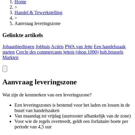
Home
>
Handel & Tewerkstelling
>
Aanvraag leveringszone
Gelinkte artikels
Jobaanbiedingen
Jobhuis
Actiris
PWA van Jette
Een handelszaak
starten
Cercle des commerçants jettois (shop.1090)
hub.brussels
Markten
Aanvraag leveringszone
Wat zijn de kenmerken van een leveringszone?
Een leveringszones is bestemd voor het laden en lossen in de
buurt van handelszaken
Van maandag tot vrijdag (uurrooster afhankelijk van de zone)
Voor wie de regels overtreedt, geldt een forfaitaire boete per
periode van 4,5 uur