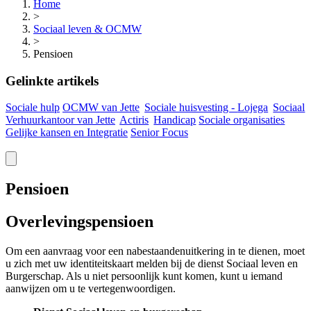
Home
>
Sociaal leven & OCMW
>
Pensioen
Gelinkte artikels
Sociale hulp
OCMW van
Jette
Sociale huisvesting -
Lojega
Sociaal
Verhuurkantoor van
Jette
Actiris
Handicap
Sociale organisaties
Gelijke kansen en Integratie
Senior Focus
Pensioen
Overlevingspensioen
Om een aanvraag voor een nabestaandenuitkering in te dienen, moet
u zich met uw identiteitskaart melden bij de dienst Sociaal leven en
Burgerschap. Als u niet persoonlijk kunt komen, kunt u iemand
aanwijzen om u te vertegenwoordigen.