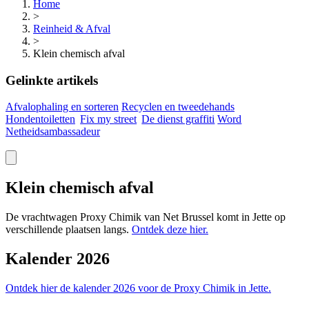
Home
>
Reinheid & Afval
>
Klein chemisch afval
Gelinkte artikels
Afvalophaling en sorteren
Recyclen en tweedehands
Hondentoiletten
Fix my
street
De dienst graffiti
Word
Netheidsambassadeur
Klein chemisch afval
De vrachtwagen Proxy Chimik van Net Brussel komt in Jette op
verschillende plaatsen langs.
Ontdek deze
hier.
Kalender 2026
Ontdek hier de kalender 2026 voor de Proxy Chimik in
Jette.