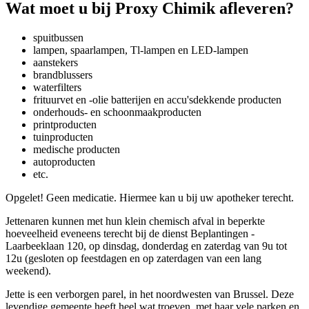
Wat moet u bij Proxy Chimik afleveren?
spuitbussen
lampen, spaarlampen, Tl-lampen en LED-lampen
aanstekers
brandblussers
waterfilters
frituurvet en -olie batterijen en accu'sdekkende producten
onderhouds- en schoonmaakproducten
printproducten
tuinproducten
medische producten
autoproducten
etc.
Opgelet! Geen medicatie. Hiermee kan u bij uw apotheker terecht.
Jettenaren kunnen met hun klein chemisch afval in beperkte
hoeveelheid eveneens terecht bij de dienst Beplantingen -
Laarbeeklaan 120, op dinsdag, donderdag en zaterdag van 9u tot
12u (gesloten op feestdagen en op zaterdagen van een lang
weekend).
Jette is een verborgen parel, in het noordwesten van Brussel. Deze
levendige gemeente heeft heel wat troeven, met haar vele parken en