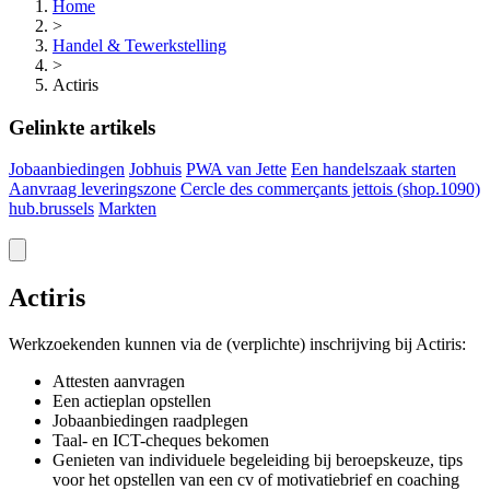
Home
>
Handel & Tewerkstelling
>
Actiris
Gelinkte artikels
Jobaanbiedingen
Jobhuis
PWA van Jette
Een handelszaak starten
Aanvraag leveringszone
Cercle des commerçants jettois (shop.1090)
hub.brussels
Markten
Actiris
Werkzoekenden kunnen via de (verplichte) inschrijving bij Actiris:
Attesten aanvragen
Een actieplan opstellen
Jobaanbiedingen raadplegen
Taal- en ICT-cheques bekomen
Genieten van individuele begeleiding bij beroepskeuze, tips
voor het opstellen van een cv of motivatiebrief en coaching