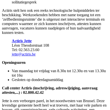
sollitatiegesprek
Actiris stelt hen ook een reeks technologische hulpmiddelen ter
beschikking. Werkzoekenden hebben met name toegang tot een
‘zelfbedieningsruimte’ die is uitgerust met interactieve terminals en
computers waarmee ze zich kunnen inschrijven, attesten kunnen
aanvragen, vacatures kunnen raadplegen of hun taalvaardigheid
kunnen testen.
Actiris
Jette
Léon Theodorstraat 108
Tel: 02.563.23.60
jette@actiris.be
Openingsuren
Van maandag tot vrijdag van 8.30u tot 12.30u en van 13.30u
tot 16u
Gesloten op donderdagnamiddag
Call center Actiris (inschrijving, adreswijziging, aanvraag
attesten,...) : 02.800.42.42
Jette is een verborgen parel, in het noordwesten van Brussel. Deze
levendige gemeente heeft heel wat troeven, met haar vele parken en
bossen, rijk verenigingsleven, vele culturele activiteiten, een