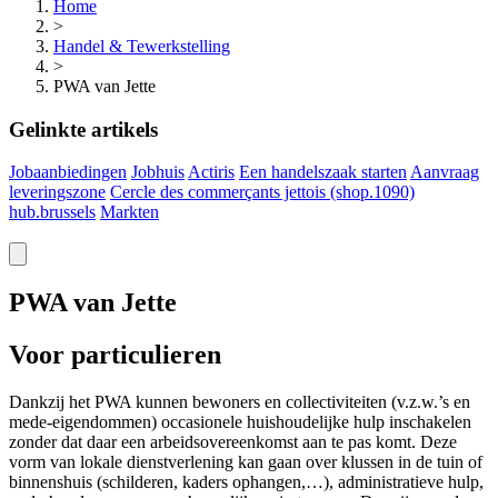
Home
>
Handel & Tewerkstelling
>
PWA van Jette
Gelinkte artikels
Jobaanbiedingen
Jobhuis
Actiris
Een handelszaak starten
Aanvraag
leveringszone
Cercle des commerçants jettois (shop.1090)
hub.brussels
Markten
PWA van Jette
Voor particulieren
Dankzij het PWA kunnen bewoners en collectiviteiten (v.z.w.’s en
mede-eigendommen) occasionele huishoudelijke hulp inschakelen
zonder dat daar een arbeidsovereenkomst aan te pas komt. Deze
vorm van lokale dienstverlening kan gaan over klussen in de tuin of
binnenshuis (schilderen, kaders ophangen,…), administratieve hulp,