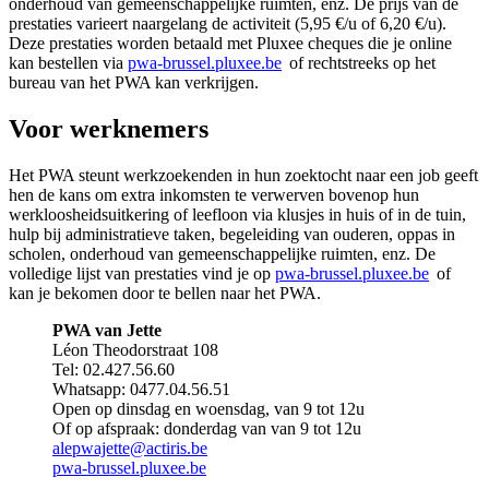
onderhoud van gemeenschappelijke ruimten, enz. De prijs van de
prestaties varieert naargelang de activiteit (5,95 €/u of 6,20 €/u).
Deze prestaties worden betaald met Pluxee cheques die je online
kan bestellen via
pwa-brussel.pluxee.be
of rechtstreeks op het
bureau van het PWA kan verkrijgen.
Voor werknemers
Het PWA steunt werkzoekenden in hun zoektocht naar een job geeft
hen de kans om extra inkomsten te verwerven bovenop hun
werkloosheidsuitkering of leefloon via klusjes in huis of in de tuin,
hulp bij administratieve taken, begeleiding van ouderen, oppas in
scholen, onderhoud van gemeenschappelijke ruimten, enz. De
volledige lijst van prestaties vind je op
pwa-brussel.pluxee.be
of
kan je bekomen door te bellen naar het PWA.
PWA van Jette
Léon Theodorstraat 108
Tel: 02.427.56.60
Whatsapp: 0477.04.56.51
Open op dinsdag en woensdag, van 9 tot 12u
Of op afspraak: donderdag van van 9 tot 12u
alepwajette@actiris.be
pwa-brussel.pluxee.be