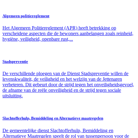
Algemeen politiereglement
Het Algemeen Politiereglement (APR) heeft betrekking op
verscheidene aspecten die de bewoners aanbelangen zoals reinheid,
hygiëne, veiligheid, openbare rust,...
Stadspreventie
De verschillende ploegen van de Dienst Stadspreventie willen de
levenskwaliteit, de veiligheid en het welzijn van de Jettenaren
verbeteren. Dit gebeurt door de strijd tegen het onveiligheidsgevoel,
de afname van de reële onveiligheid en de strijd tegen sociale
uitsluiting.
Slachtofferhulp, Bemiddeling en Alternatieve maatregelen
De gemeentelijke dienst Slachtofferhulp, Bemiddeling en
Alternatieve Maatregelen speelt de rol van tussenpersoon voor de