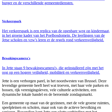
burger en de verschillende gemeentediensten.
Verkeerspark
Het verkeerspark is een replica van de openbare weg op kindermaat,
in het groene kader van het Poelbosdomein. De leerlingen van de
Jetse scholen en vzw's leren er de regels rond verkeersveiligheid.
Bewakingscamera's
In Jette staan 9 bewakingscamera's, die geïnstalleerd zijn met het
oog op een hogere veiligheid, mobiliteit en verkeersveiligheid.
Jette is een verborgen parel, in het noordwesten van Brussel. Deze
levendige gemeente heeft heel wat troeven, met haar vele parken en
bossen, rijk verenigingsleven, vele culturele activiteiten, een
dynamische lokale handel en de beroemde zondagsmarkt.
Een gemeente op maat van de gezinnen, met de vele groene ruimtes,
speelpleinen en scholen, maar ook van de actieve bevolking en
senioren. Bovendien kent Jette een vlotte verbinding met het