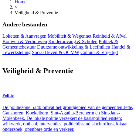
Home
>
Veiligheid & Preventie
Andere bestanden
Loketten & Aanvragen
Mobiliteit & Wegennet
Reinheid & Afval
Bouwen & Verbouwen
Kinderopvang & Scholen
Politiek &
Gemeentebestuur
Duurzame ontwikkeling & Leefmilieu
Handel &
Tewerkstelling
Sociaal leven & OCMW
Cultuur & Vrije tijd
Veiligheid & Preventie
Politie
De politiezone 5340 omvat het grondgebied van de gemeenten Jette,
Ganshoren, Koekelberg, Sint-Agatha-Bercherm en Sint-Jans-
Molenbeek. De lokale politie verzekert de basispolitiediensten:
wijkwerk, onthaal, interventies, politiebijstand slachtoffers, lokaal
onderzoek, openbare orde en verkeer.