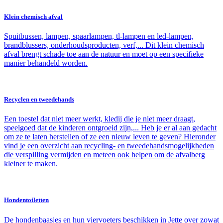
Klein chemisch afval
Spuitbussen, lampen, spaarlampen, tl-lampen en led-lampen,
brandblussers, onderhoudsproducten, verf,... Dit klein chemisch
afval brengt schade toe aan de natuur en moet op een specifieke
manier behandeld worden.
Recyclen en tweedehands
Een toestel dat niet meer werkt, kledij die je niet meer draagt,
speelgoed dat de kinderen ontgroeid zijn,... Heb je er al aan gedacht
om ze te laten herstellen of ze een nieuw leven te geven? Hieronder
vind je een overzicht aan recycling- en tweedehandsmogelijkheden
die verspilling vermijden en meteen ook helpen om de afvalberg
kleiner te maken.
Hondentoiletten
De hondenbaasjes en hun viervoeters beschikken in Jette over zowat