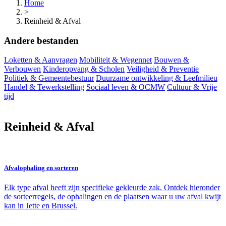
Home
>
Reinheid & Afval
Andere bestanden
Loketten & Aanvragen
Mobiliteit & Wegennet
Bouwen &
Verbouwen
Kinderopvang & Scholen
Veiligheid & Preventie
Politiek & Gemeentebestuur
Duurzame ontwikkeling & Leefmilieu
Handel & Tewerkstelling
Sociaal leven & OCMW
Cultuur & Vrije
tijd
Reinheid & Afval
Afvalophaling en sorteren
Elk type afval heeft zijn specifieke gekleurde zak. Ontdek hieronder
de sorteerregels, de ophalingen en de plaatsen waar u uw afval kwijt
kan in Jette en Brussel.