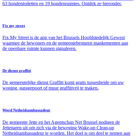
63 hondentoiletten en 19 hondenruimtes. Ontdek ze hieronder.
Fix my street
Fix My Street is de app van het Brussels Hoofdstedelijk Gewest
waarmee de bewoners en de gemeentebesturen mankementen aan
de openbare ruimte kunnen signaleren.
De dienst graffiti
De gemeentelijke dienst Graffiti komt gratis tussenbeide om uw
woning, garagepoort of muur graffitivrij te maken.
Word Netheidsambassadeur
De gemeente Jette en het Agentschap Net Brussel nodigen de
Jettenaren uit om zich via de beweging Wake-up Clean-up
Netheidsambassadeur te worden. Het doel is om deel te nemen aan