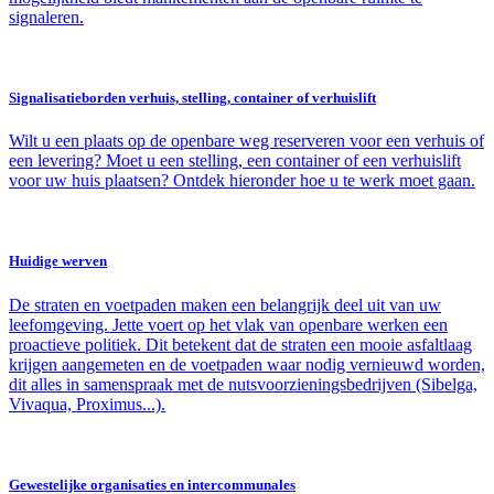
signaleren.
Signalisatieborden verhuis, stelling, container of verhuislift
Wilt u een plaats op de openbare weg reserveren voor een verhuis of
een levering? Moet u een stelling, een container of een verhuislift
voor uw huis plaatsen? Ontdek hieronder hoe u te werk moet gaan.
Huidige werven
De straten en voetpaden maken een belangrijk deel uit van uw
leefomgeving. Jette voert op het vlak van openbare werken een
proactieve politiek. Dit betekent dat de straten een mooie asfaltlaag
krijgen aangemeten en de voetpaden waar nodig vernieuwd worden,
dit alles in samenspraak met de nutsvoorzieningsbedrijven (Sibelga,
Vivaqua, Proximus...).
Gewestelijke organisaties en intercommunales