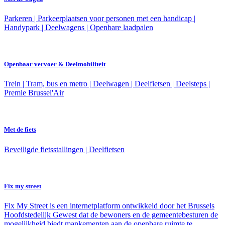
Parkeren | Parkeerplaatsen voor personen met een handicap |
Handypark | Deelwagens | Openbare laadpalen
Openbaar vervoer & Deelmobiliteit
Trein | Tram, bus en metro | Deelwagen | Deelfietsen | Deelsteps |
Premie Brussel'Air
Met de fiets
Beveiligde fietsstallingen | Deelfietsen
Fix my street
Fix My Street is een internetplatform ontwikkeld door het Brussels
Hoofdstedelijk Gewest dat de bewoners en de gemeentebesturen de
mogelijkheid biedt mankementen aan de openbare ruimte te