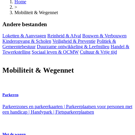
Home
>
Mobiliteit & Wegennet
Andere bestanden
Loketten & Aanvragen
Reinheid & Afval
Bouwen & Verbouwen
Kinderopvang & Scholen
Veiligheid & Preventie
Politiek &
Gemeentebestuur
Duurzame ontwikkeling & Leefmilieu
Handel &
Tewerkstelling
Sociaal leven & OCMW
Cultuur & Vrije tijd
Mobiliteit & Wegennet
Parkeren
Parkeerzones en parkeerkaarten | Parkeerplaatsen voor personen met
een handicap | Handypark | Fietsparkeerplaatsen
Met de wagen