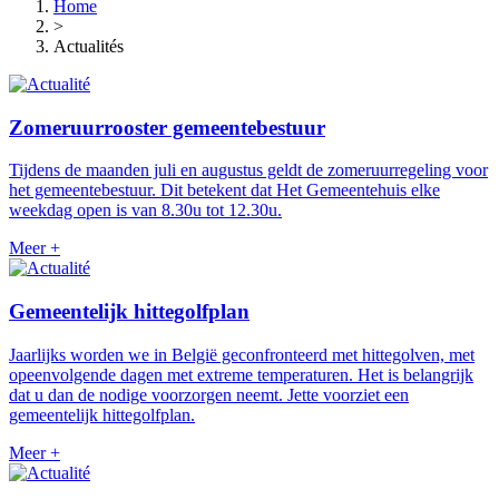
Home
>
Actualités
Zomeruurrooster gemeentebestuur
Tijdens de maanden juli en augustus geldt de zomeruurregeling voor
het gemeentebestuur. Dit betekent dat Het Gemeentehuis elke
weekdag open is van 8.30u tot 12.30u.
Meer +
Gemeentelijk hittegolfplan
Jaarlijks worden we in België geconfronteerd met hittegolven, met
opeenvolgende dagen met extreme temperaturen. Het is belangrijk
dat u dan de nodige voorzorgen neemt. Jette voorziet een
gemeentelijk hittegolfplan.
Meer +