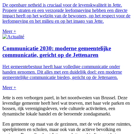
De openbare netheid is cruciaal voor de levenskwaliteit in Jette.
Propere straten en een verzorgde leefomgeving hebben een directe
impact heeft op het welzijn van de bewoners, op het respect voor de
leefomgeving en het milieu en op het imago van Jette.
Meer +
Communicatie 2030: moderne gemeentelijke
communicatie, gericht op de Jettenaren
Het gemeentebestuur heeft haar volledige communicatie onder
handen genomen. Dit alles met een duidelijk doel: een moderne
gemeentelijke communicatie bieden, gericht op de Jettenaren.
Meer +
Jette is een verborgen parel, in het noordwesten van Brussel. Deze
levendige gemeente heeft heel wat troeven, met haar vele parken en
bossen, rijk verenigingsleven, vele culturele activiteiten, een
dynamische lokale handel en de beroemde zondagsmarkt.
Een gemeente op maat van de gezinnen, met de vele groene ruimtes,
speelpleinen en scholen, maar ook van de actieve bevolking en