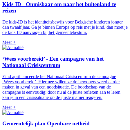
Kids-ID - Onmisbaar om naar het buitenland te
reizen
De kids-ID is het identiteitsbewijs voor Belgische kinderen jonger
dan twaalf jaar. Ga je binnen Europa op reis met je kind, dan moet je
de kids-ID aanvragen bij het gemeentebestuur.
Meer +
‘Wees voorbereid’ - Een campagne van het
Nationaal Crisiscentrum
Eind april lanceerde het Nationaal Crisiscentrum de campagne
‘Wees voorbereid’. Hiermee willen ze de bewoners weerbaarder
maken in geval van een noodsituatie. De boodschap van de
campagne is eenvoudig: door nu al de juiste reflexen aan te leren,
kan je in een crisissituatie op de juiste manier reageren.
Meer +
Gemeentelijk plan Openbare netheid