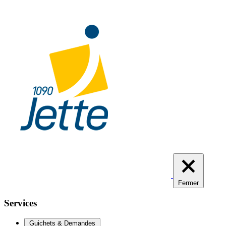
Aller
au
contenu
principal
Fermer
Services
Guichets & Demandes