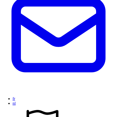
fr
nl