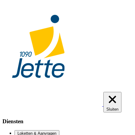
Overslaan
en
naar
de
inhoud
gaan
Sluiten
Diensten
Loketten & Aanvragen