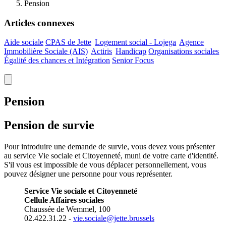
Pension
Articles connexes
Aide sociale
CPAS de
Jette
Logement social -
Lojega
Agence
Immobilière Sociale
(AIS)
Actiris
Handicap
Organisations sociales
Égalité des chances et Intégration
Senior Focus
Pension
Pension de survie
Pour introduire une demande de survie, vous devez vous présenter
au service Vie sociale et Citoyenneté, muni de votre carte d'identité.
S'il vous est impossible de vous déplacer personnellement, vous
pouvez désigner une personne pour vous représenter.
Service Vie sociale et Citoyenneté
Cellule Affaires sociales
Chaussée de Wemmel, 100
02.422.31.22 -
vie.sociale@jette.brussels