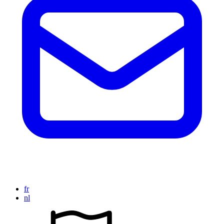
fr
nl