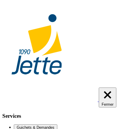
Aller
au
contenu
principal
Fermer
Services
Guichets & Demandes