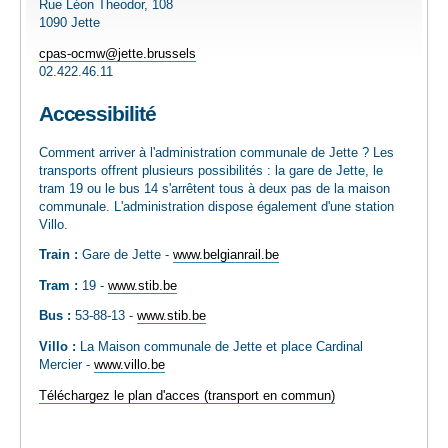
Rue Léon Theodor, 108
EMPLOI
1090 Jette
cpas-ocmw@jette.brussels
02.422.46.11
AIDE ALIMENTAIRE
Accessibilité
SENIORS
Comment arriver à l'administration communale de Jette ? Les
transports offrent plusieurs possibilités : la gare de Jette, le
tram 19 ou le bus 14 s'arrêtent tous à deux pas de la maison
CULTURE ET JEUNESSE
communale. L'administration dispose également d'une station
Villo.
Train :
Gare de Jette -
www.belgianrail.be
Tram :
19 -
www.stib.be
Bus :
53-88-13 -
www.stib.be
Villo :
La Maison communale de Jette et place Cardinal
Mercier -
www.villo.be
Téléchargez le plan d'acces (transport en commun)