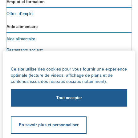
Emploi et formation
Offres d'emploi
Aide alimentaire
Aide alimentaire
Restaurants sociaux
Colis alimentaires
Ce site utilise des cookies pour vous fournir une expérience
Epicerie sociale
optimale (lecture de vidéos, affichage de plans et de
contenus issus des réseaux sociaux notamment).
Seniors
Info maisons de repos
Centre Iris – Maison de repos et de soins
Socio-culturel
En savoir plus et personnaliser
Soutien scolaire