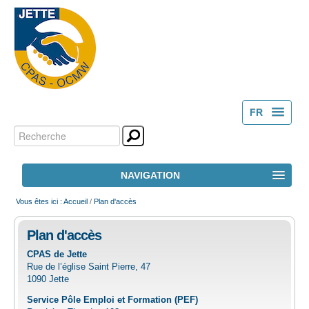
FR
Chercher par
Outils
NL
personnels
Recherche
NAVIGATION
avancée…
ACCUEIL
Vous êtes ici :
Accueil
/
Plan d'accès
Plan d'accès
LE CPAS
CPAS de Jette
Rue de l’église Saint Pierre, 47
ACTION SOCIALE
1090 Jette
Service Pôle Emploi et Formation (PEF)