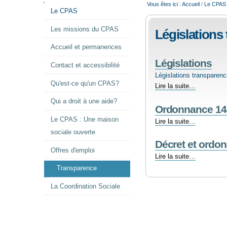
NAVIGATION
Vous êtes ici :
Accueil
/
Le CPAS
Le CPAS
Les missions du CPAS
Législations
Accueil et permanences
Législations
Contact et accessibilité
Législations transparenc
Qu'est-ce qu'un CPAS?
Législations
Lire la suite…
-
Qui a droit à une aide?
Ordonnance 14
Le CPAS : Une maison
Ordonnance
Lire la suite…
14
sociale ouverte
décembre
Décret et ordo
2017
Offres d'emploi
Décret
Lire la suite…
-
et
Transparence
ordonnance
du
La Coordination Sociale
16
mai
2019
-