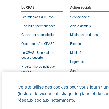
Le CPAS
Action sociale
Les missions du CPAS
Service social
Accueil et permanences
Aide à domicile
Contact et accessibilité
Médiation de dettes
Qu'est-ce qu'un CPAS?
Energie
Le CPAS : Une maison
Mobilité
sociale ouverte
Logement
Programme de politique
Santé
générale
Conseil de l'Action sociale
Ce site utilise des cookies pour vous fournir u
Organigramme
(lecture de vidéos, affichage de plans et de co
Offres d'emploi
réseaux sociaux notamment).
Qui a droit à une aide?