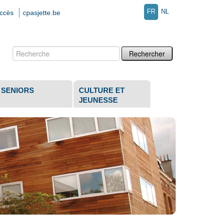
FR
NL
accès
cpasjette.be
Chercher par
Recherche
avancée…
SENIORS
CULTURE ET
JEUNESSE