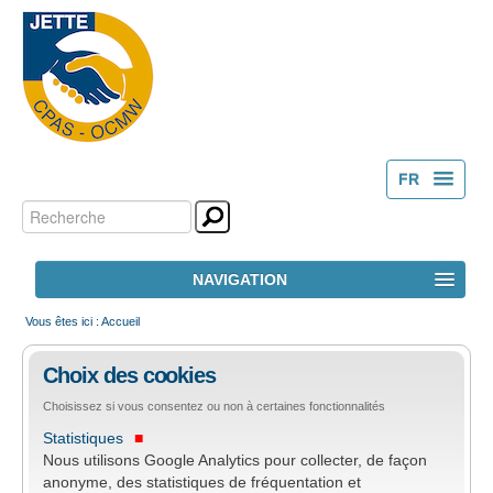
FR
Chercher par
Outils
NL
personnels
Recherche
NAVIGATION
avancée…
ACCUEIL
Vous êtes ici :
Accueil
Choix des cookies
LE CPAS
Choisissez si vous consentez ou non à certaines fonctionnalités
Statistiques
ACTION SOCIALE
Nous utilisons Google Analytics pour collecter, de façon
anonyme, des statistiques de fréquentation et