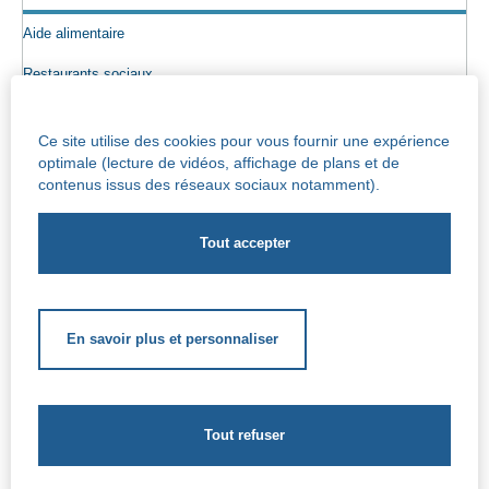
Aide alimentaire
Restaurants sociaux
Colis alimentaires
Ce site utilise des cookies pour vous fournir une expérience
Epicerie sociale
optimale (lecture de vidéos, affichage de plans et de
contenus issus des réseaux sociaux notamment).
Seniors
Info maisons de repos
Centre Iris – Maison de repos et de soins
Socio-culturel
En savoir plus et personnaliser
Soutien scolaire
Soutien extrascolaire
Aides complémentaires