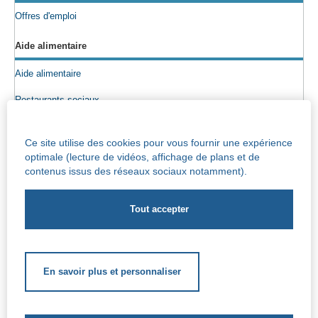
Offres d'emploi
Aide alimentaire
Aide alimentaire
Restaurants sociaux
Colis alimentaires
Ce site utilise des cookies pour vous fournir une expérience
Epicerie sociale
optimale (lecture de vidéos, affichage de plans et de
contenus issus des réseaux sociaux notamment).
Seniors
Info maisons de repos
Centre Iris – Maison de repos et de soins
Socio-culturel
En savoir plus et personnaliser
Soutien scolaire