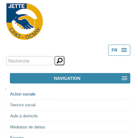
FR
Chercher par
Outils
NL
personnels
Recherche
NAVIGATION
avancée…
NAVIGATION
ACCUEIL
Action sociale
Service social
LE CPAS
Aide à domicile
ACTION SOCIALE
Médiation de dettes