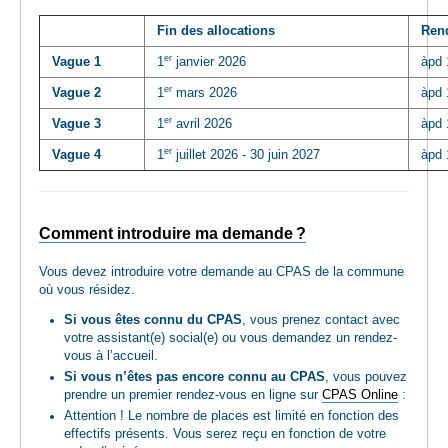
Fin des allocations
Ren
er
Vague 1
1
janvier 2026
àpd 
er
Vague 2
1
mars 2026
àpd 
er
Vague 3
1
avril 2026
àpd 
er
Vague 4
1
juillet 2026 - 30 juin 2027
àpd 
Comment introduire ma demande ?
Vous devez introduire votre demande au CPAS de la commune
où vous résidez.
Si vous êtes connu du CPAS
, vous prenez contact avec
votre assistant(e) social(e) ou vous demandez un rendez-
vous à l’accueil.
Si vous n’êtes pas encore connu au CPAS
, vous pouvez
prendre un premier rendez-vous en ligne sur
CPAS Online
:
Attention ! Le nombre de places est limité en fonction des
effectifs présents. Vous serez reçu en fonction de votre