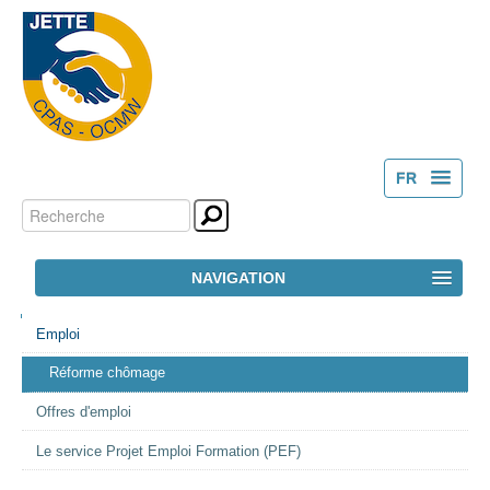
FR
Chercher par
Outils
NL
personnels
Recherche
NAVIGATION
avancée…
NAVIGATION
ACCUEIL
Emploi
Réforme chômage
LE CPAS
Offres d'emploi
ACTION SOCIALE
Le service Projet Emploi Formation (PEF)