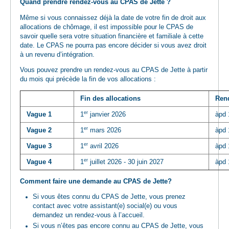
Quand prendre rendez-vous au CPAS de Jette ?
Même si vous connaissez déjà la date de votre fin de droit aux
allocations de chômage, il est impossible pour le CPAS de
savoir quelle sera votre situation financière et familiale à cette
date. Le CPAS ne pourra pas encore décider si vous avez droit
à un revenu d’intégration.
Vous pouvez prendre un rendez-vous au CPAS de Jette à partir
du mois qui précède la fin de vos allocations :
Fin des allocations
Ren
er
Vague 1
1
janvier 2026
àpd 
er
Vague 2
1
mars 2026
àpd 
er
Vague 3
1
avril 2026
àpd 
er
Vague 4
1
juillet 2026 - 30 juin 2027
àpd 
Comment faire une demande au CPAS de Jette?
Si vous êtes connu du CPAS de Jette, vous prenez
contact avec votre assistant(e) social(e) ou vous
demandez un rendez-vous à l’accueil.
Si vous n’êtes pas encore connu au CPAS de Jette, vous