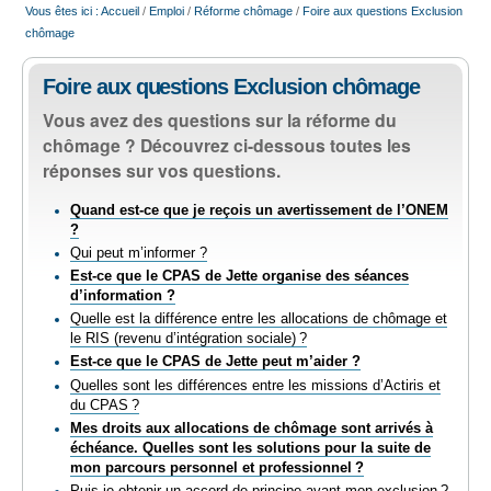
Vous êtes ici :
Accueil
/
Emploi
/
Réforme chômage
/
Foire aux questions Exclusion
EMPLOI
chômage
AIDE ALIMENTAIRE
Foire aux questions Exclusion chômage
Vous avez des questions sur la réforme du
chômage ? Découvrez ci-dessous toutes les
SENIORS
réponses sur vos questions.
Quand est-ce que je reçois un avertissement de l’ONEM
CULTURE ET JEUNESSE
?
Qui peut m’informer ?
Est-ce que le CPAS de Jette organise des séances
d’information ?
Quelle est la différence entre les allocations de chômage et
le RIS (revenu d’intégration sociale) ?
Est-ce que le CPAS de Jette peut m’aider ?
Quelles sont les différences entre les missions d’Actiris et
du CPAS ?
Mes droits aux allocations de chômage sont arrivés à
échéance. Quelles sont les solutions pour la suite de
mon parcours personnel et professionnel ?
Puis-je obtenir un accord de principe avant mon exclusion ?