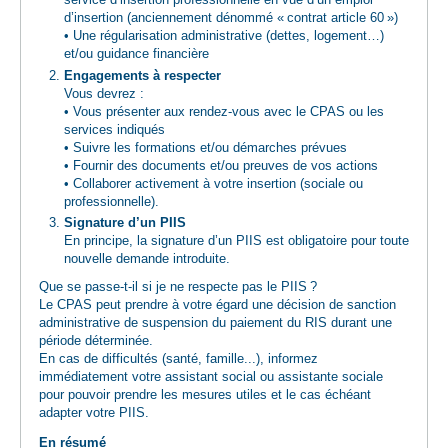
service d’insertion professionnelle en vue d’un emploi
d’insertion (anciennement dénommé « contrat article 60 »)
• Une régularisation administrative (dettes, logement…)
et/ou guidance financière
Engagements à respecter
Vous devrez :
• Vous présenter aux rendez-vous avec le CPAS ou les
services indiqués
• Suivre les formations et/ou démarches prévues
• Fournir des documents et/ou preuves de vos actions
• Collaborer activement à votre insertion (sociale ou
professionnelle).
Signature d’un PIIS
En principe, la signature d’un PIIS est obligatoire pour toute
nouvelle demande introduite.
Que se passe-t-il si je ne respecte pas le PIIS ?
Le CPAS peut prendre à votre égard une décision de sanction
administrative de suspension du paiement du RIS durant une
période déterminée.
En cas de difficultés (santé, famille...), informez
immédiatement votre assistant social ou assistante sociale
pour pouvoir prendre les mesures utiles et le cas échéant
adapter votre PIIS.
En résumé