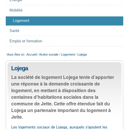
Energie
EMPLOI
Mobilité
Logement
AIDE ALIMENTAIRE
Santé
SENIORS
Emploi et formation
Vous êtes ici :
Accueil
/
Action sociale
/
Logement
/
Lojega
CULTURE ET JEUNESSE
Lojega
La société de logement Lojega tente d’apporter
une réponse à la demande croissante de
logement, en mettant à disposition des
centaines d'habitations sociales dans la
commune de Jette. Cette offre étendue fait du
Lojega un partenaire important du logement à
Jette.
Les logements sociaux de Lojega, auxquels s'ajoutent les