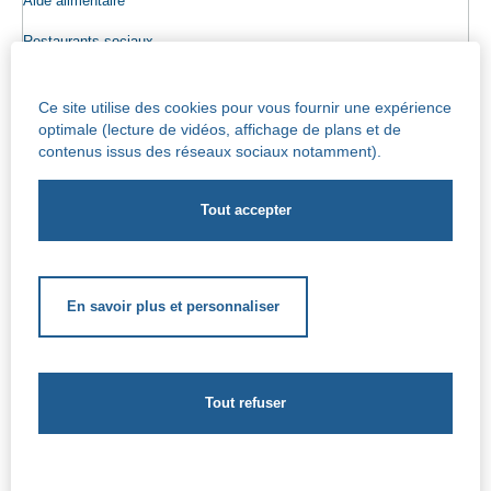
Aide alimentaire
Restaurants sociaux
Colis alimentaires
Ce site utilise des cookies pour vous fournir une expérience
Epicerie sociale
optimale (lecture de vidéos, affichage de plans et de
contenus issus des réseaux sociaux notamment).
Seniors
Info maisons de repos
Centre Iris – Maison de repos et de soins
Socio-culturel
En savoir plus et personnaliser
Soutien scolaire
Soutien extrascolaire
Aides complémentaires
Le CPAS de Jette - Rue de l’église Saint Pierre, 47 - 1090
Jette - 02.422.46.11 -
cpas-ocmw@jette.brussels