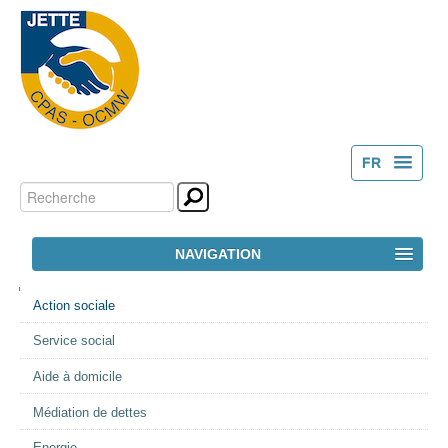
FR
Chercher par
Outils
NL
personnels
Recherche
NAVIGATION
avancée…
NAVIGATION
ACCUEIL
Action sociale
Service social
LE CPAS
Aide à domicile
ACTION SOCIALE
Médiation de dettes