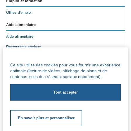
Emploi et formation
Offres d'emploi
Aide alimentaire
Aide alimentaire
Restaurants sociaux
Colis alimentaires
Ce site utilise des cookies pour vous fournir une expérience
Epicerie sociale
optimale (lecture de vidéos, affichage de plans et de
contenus issus des réseaux sociaux notamment).
Seniors
Info maisons de repos
Centre Iris – Maison de repos et de soins
Socio-culturel
En savoir plus et personnaliser
Soutien scolaire