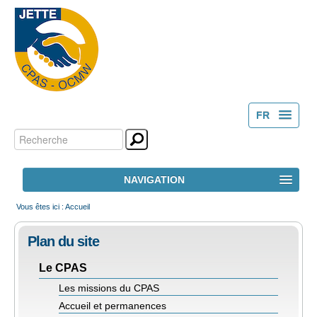
FR
Chercher par
Outils
NL
personnels
Recherche
NAVIGATION
avancée…
ACCUEIL
Vous êtes ici :
Accueil
Plan du site
LE CPAS
Le CPAS
ACTION SOCIALE
Les missions du CPAS
Accueil et permanences