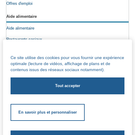
Offres d'emploi
Aide alimentaire
Aide alimentaire
Restaurants sociaux
Colis alimentaires
Ce site utilise des cookies pour vous fournir une expérience
Epicerie sociale
optimale (lecture de vidéos, affichage de plans et de
contenus issus des réseaux sociaux notamment).
Seniors
Info maisons de repos
Centre Iris – Maison de repos et de soins
Socio-culturel
En savoir plus et personnaliser
Soutien scolaire
Soutien extrascolaire