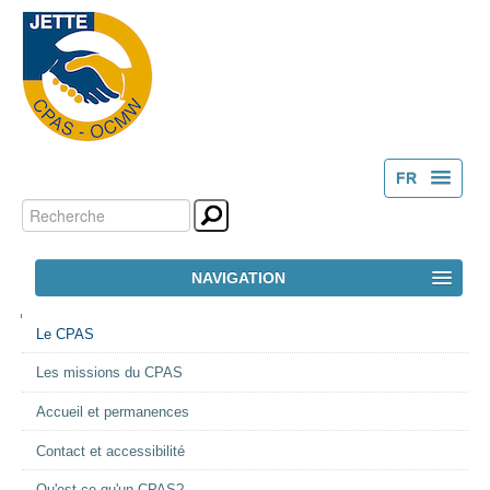
FR
Chercher par
Outils
NL
personnels
Recherche
NAVIGATION
avancée…
NAVIGATION
ACCUEIL
Le CPAS
Les missions du CPAS
LE CPAS
Accueil et permanences
ACTION SOCIALE
Contact et accessibilité