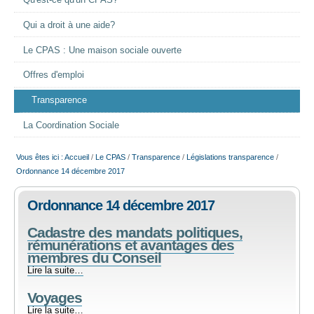
Qu'est-ce qu'un CPAS?
EMPLOI
Qui a droit à une aide?
Le CPAS : Une maison sociale ouverte
AIDE ALIMENTAIRE
Offres d'emploi
SENIORS
Transparence
La Coordination Sociale
CULTURE ET JEUNESSE
Vous êtes ici :
Accueil
/
Le CPAS
/
Transparence
/
Législations transparence
/
Ordonnance 14 décembre 2017
Ordonnance 14 décembre 2017
Cadastre des mandats politiques,
rémunérations et avantages des
membres du Conseil
Cadastre
Lire la suite…
des
Voyages
mandats
politiques,
Voyages
Lire la suite…