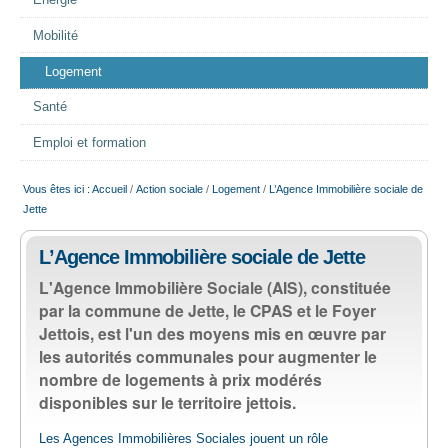
Energie
EMPLOI
Mobilité
Logement
AIDE ALIMENTAIRE
Santé
SENIORS
Emploi et formation
Vous êtes ici :
Accueil
/
Action sociale
/
Logement
/
L’Agence Immobilière sociale de
CULTURE ET JEUNESSE
Jette
L’Agence Immobilière sociale de Jette
L'Agence Immobilière Sociale (AIS), constituée
par la commune de Jette, le CPAS et le Foyer
Jettois, est l'un des moyens mis en œuvre par
les autorités communales pour augmenter le
nombre de logements à prix modérés
disponibles sur le territoire jettois.
Les Agences Immobilières Sociales jouent un rôle