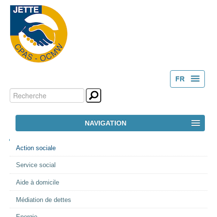
FR
Chercher par
Outils
NL
personnels
Recherche
NAVIGATION
avancée…
NAVIGATION
ACCUEIL
Action sociale
Service social
LE CPAS
Aide à domicile
ACTION SOCIALE
Médiation de dettes