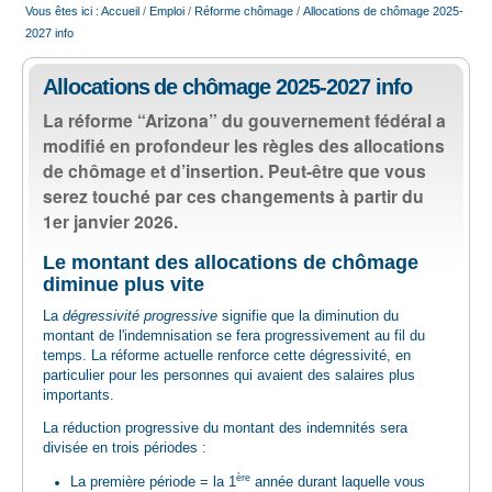
Vous êtes ici :
Accueil
/
Emploi
/
Réforme chômage
/
Allocations de chômage 2025-
EMPLOI
2027 info
AIDE ALIMENTAIRE
Allocations de chômage 2025-2027 info
La réforme “Arizona” du gouvernement fédéral a
modifié en profondeur les règles des allocations
SENIORS
de chômage et d’insertion. Peut-être que vous
serez touché par ces changements à partir du
CULTURE ET JEUNESSE
1er janvier 2026.
Le montant des allocations de chômage
diminue plus vite
La
dégressivité progressive
signifie que la diminution du
montant de l'indemnisation se fera progressivement au fil du
temps. La réforme actuelle renforce cette dégressivité, en
particulier pour les personnes qui avaient des salaires plus
importants.
La réduction progressive du montant des indemnités sera
divisée en trois périodes :
ère
La première période = la 1
année durant laquelle vous