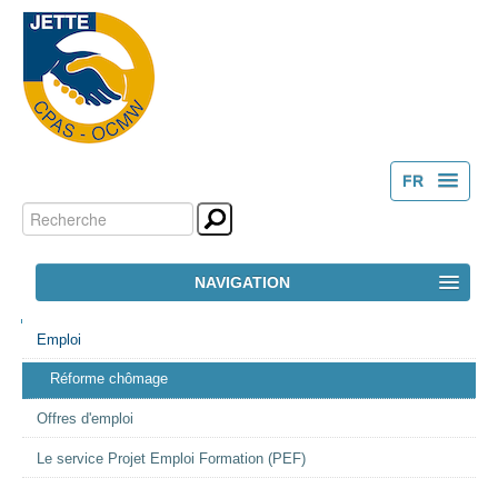
FR
Chercher par
Outils
NL
personnels
Recherche
NAVIGATION
avancée…
NAVIGATION
ACCUEIL
Emploi
Réforme chômage
LE CPAS
Offres d'emploi
ACTION SOCIALE
Le service Projet Emploi Formation (PEF)