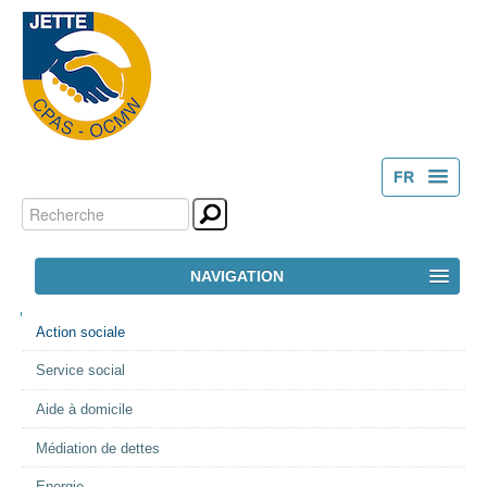
FR
Chercher par
Outils
NL
personnels
Recherche
NAVIGATION
avancée…
NAVIGATION
ACCUEIL
Action sociale
Service social
LE CPAS
Aide à domicile
ACTION SOCIALE
Médiation de dettes