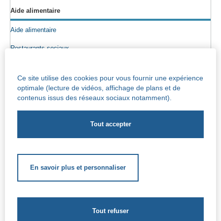
Aide alimentaire
Aide alimentaire
Restaurants sociaux
Colis alimentaires
Ce site utilise des cookies pour vous fournir une expérience
Epicerie sociale
optimale (lecture de vidéos, affichage de plans et de
contenus issus des réseaux sociaux notamment).
Seniors
Info maisons de repos
Centre Iris – Maison de repos et de soins
Socio-culturel
En savoir plus et personnaliser
Soutien scolaire
Soutien extrascolaire
Aides complémentaires