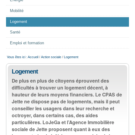
Energie
EMPLOI
Mobilité
Logement
AIDE ALIMENTAIRE
Santé
SENIORS
Emploi et formation
Vous êtes ici :
Accueil
/
Action sociale
/
Logement
CULTURE ET JEUNESSE
Logement
De plus en plus de citoyens éprouvent des
difficultés à trouver un logement décent, à
hauteur de leurs moyens financiers. Le CPAS de
Jette ne dispose pas de logements, mais il peut
conseiller les usagers dans leur recherche et
octroyer, dans certains cas, des aides
particulières. LoJeGa et l’Agence Immobilière
sociale de Jette proposent quant à eux des