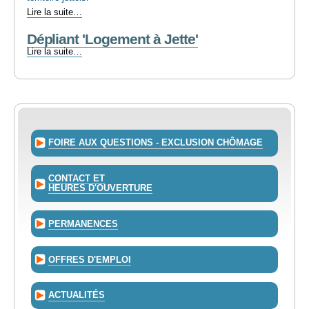
L’Agence
Lire la suite…
Immobilière
Dépliant 'Logement à Jette'
sociale
de
Dépliant
Lire la suite…
Jette
'Logement
-
à
Jette'
-
FOIRE AUX QUESTIONS - EXCLUSION CHÔMAGE
CONTACT ET
HEURES D'OUVERTURE
PERMANENCES
OFFRES D'EMPLOI
ACTUALITÉS