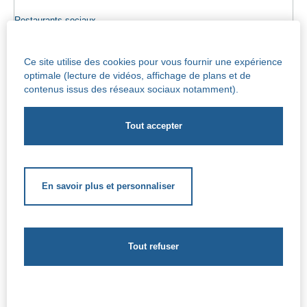
Restaurants sociaux
Colis alimentaires
Ce site utilise des cookies pour vous fournir une expérience
Epicerie sociale
optimale (lecture de vidéos, affichage de plans et de
contenus issus des réseaux sociaux notamment).
Seniors
Info maisons de repos
Centre Iris – Maison de repos et de soins
Socio-culturel
En savoir plus et personnaliser
Soutien scolaire
Soutien extrascolaire
Aides complémentaires
Le CPAS de Jette - Rue de l’église Saint Pierre, 47 - 1090
Jette - 02.422.46.11 -
cpas-ocmw@jette.brussels