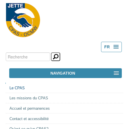
FR
Chercher par
Outils
NL
personnels
Recherche
NAVIGATION
avancée…
NAVIGATION
ACCUEIL
Le CPAS
Les missions du CPAS
LE CPAS
Accueil et permanences
ACTION SOCIALE
Contact et accessibilité