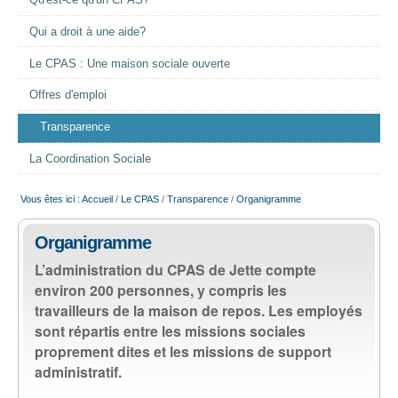
Qu'est-ce qu'un CPAS?
EMPLOI
Qui a droit à une aide?
Le CPAS : Une maison sociale ouverte
AIDE ALIMENTAIRE
Offres d'emploi
SENIORS
Transparence
La Coordination Sociale
CULTURE ET JEUNESSE
Vous êtes ici :
Accueil
/
Le CPAS
/
Transparence
/
Organigramme
Organigramme
L’administration du CPAS de Jette compte
environ 200 personnes, y compris les
travailleurs de la maison de repos. Les employés
sont répartis entre les missions sociales
proprement dites et les missions de support
administratif.