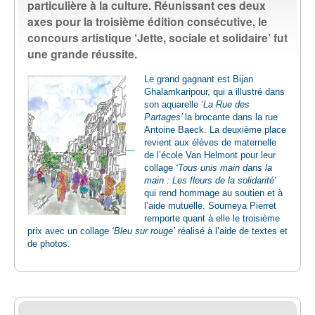
particulière à la culture. Réunissant ces deux
EMPLOI
axes pour la troisième édition consécutive, le
concours artistique ‘Jette, sociale et solidaire’ fut
une grande réussite.
AIDE ALIMENTAIRE
Le grand gagnant est Bijan
Ghalamka­ripour, qui a illustré dans
SENIORS
son aqua­relle
‘La Rue des
Partages’
la brocante dans la rue
Antoine Baeck. La deuxième place
CULTURE ET JEUNESSE
revient aux élèves de maternelle
de l’école Van Helmont pour leur
collage
‘Tous unis main dans la
main : Les fleurs de la solidarité'
qui rend hommage au sou­tien et à
l’aide mutuelle. Soumeya Pierret
remporte quant à elle le troi­sième
prix avec un collage
‘Bleu sur rouge’
réalisé à l’aide de textes et
de photos.