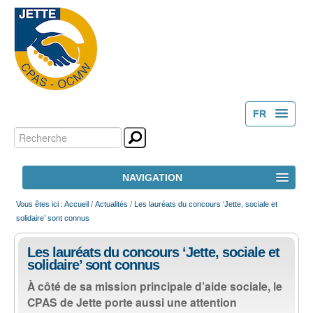
FR
Chercher par
Outils
NL
personnels
Recherche
NAVIGATION
avancée…
ACCUEIL
Vous êtes ici :
Accueil
/
Actualités
/
Les lauréats du concours ‘Jette, sociale et
solidaire’ sont connus
LE CPAS
Les lauréats du concours ‘Jette, sociale et
solidaire’ sont connus
ACTION SOCIALE
À côté de sa mission principale d’aide sociale, le
CPAS de Jette porte aussi une attention