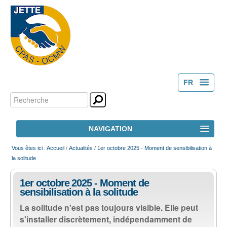
FR
Chercher par
Outils
NL
personnels
Recherche
NAVIGATION
avancée…
ACCUEIL
Vous êtes ici :
Accueil
/
Actualités
/
1er octobre 2025 - Moment de sensibilisation à
la solitude
LE CPAS
1er octobre 2025 - Moment de
sensibilisation à la solitude
ACTION SOCIALE
La solitude n'est pas toujours visible. Elle peut
s'installer discrètement, indépendamment de