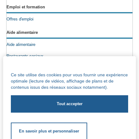
Emploi et formation
Offres d'emploi
Aide alimentaire
Aide alimentaire
Restaurants sociaux
Colis alimentaires
Ce site utilise des cookies pour vous fournir une expérience
Epicerie sociale
optimale (lecture de vidéos, affichage de plans et de
contenus issus des réseaux sociaux notamment).
Seniors
Info maisons de repos
Centre Iris – Maison de repos et de soins
Socio-culturel
En savoir plus et personnaliser