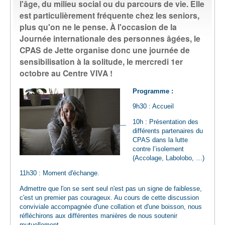
l'âge, du milieu social ou du parcours de vie. Elle
EMPLOI
est particulièrement fréquente chez les seniors,
plus qu'on ne le pense. À l'occasion de la
Journée internationale des personnes âgées, le
AIDE ALIMENTAIRE
CPAS de Jette organise donc une journée de
sensibilisation à la solitude, le mercredi 1er
SENIORS
octobre au Centre VIVA !
Programme :
CULTURE ET JEUNESSE
9h30 : Accueil
10h : Présentation des
différents partenaires du
CPAS dans la lutte
contre l’isolement
(Accolage, Labolobo, …)
11h30 : Moment d'échange.
Admettre que l'on se sent seul n'est pas un signe de faiblesse,
c'est un premier pas courageux. Au cours de cette discussion
conviviale accompagnée d'une collation et d'une boisson, nous
réfléchirons aux différentes manières de nous soutenir
mutuellement.