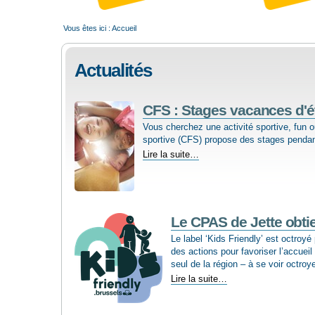
Vous êtes ici :
Accueil
Actualités
CFS : Stages vacances d'é
Vous cherchez une activité sportive, fun o
sportive (CFS) propose des stages pendant
CFS
Lire la suite…
:
Stages
vacances
d'été
2026
Le CPAS de Jette obtien
-
Le label ‘Kids Friendly’ est octroyé
des actions pour favoriser l’ac­cuei
seul de la région – à se voir octroye
Le
Lire la suite…
CPAS
de