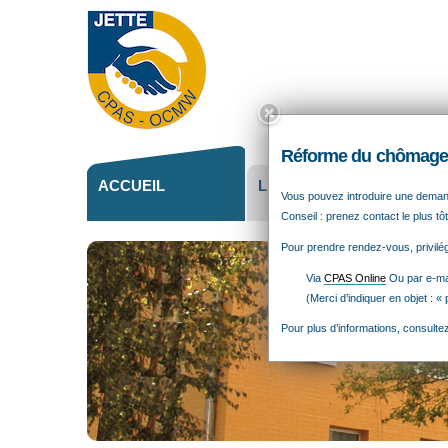
Outils
personne
Close
this
box.
Réforme du chômage 
ACCUEIL
LE CPAS
ACT
Vous pouvez introduire une dema
Conseil : prenez contact le plus tôt
Pour prendre rendez-vous, privilégi
Via
CPAS Online
Ou par e-mai
(Merci d’indiquer en objet : «
Pour plus d’informations, consulte