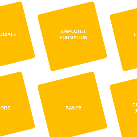
EMPLOI ET
OCIALE
L
FORMATION
C
IORS
SANTÉ