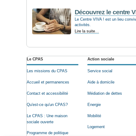
‘Jette,
sociale
Découvrez le centre V
et
Le Centre VIVA ! est un lieu convivi
solidaire’
activités.
sont
Découvrez
Lire la suite…
connus
le
-
Actions
centre
sur
VIVA!
le
-
document
Le CPAS
Action sociale
Les missions du CPAS
Service social
Accueil et permanences
Aide à domicile
Contact et accessibilité
Médiation de dettes
Qu'est-ce qu'un CPAS?
Energie
Le CPAS : Une maison
Mobilité
sociale ouverte
Logement
Programme de politique