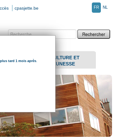
FR
NL
accès
cpasjette.be
Chercher par
Recherche
avancée…
SENIORS
CULTURE ET
 plus tard 1 mois après
.
JEUNESSE