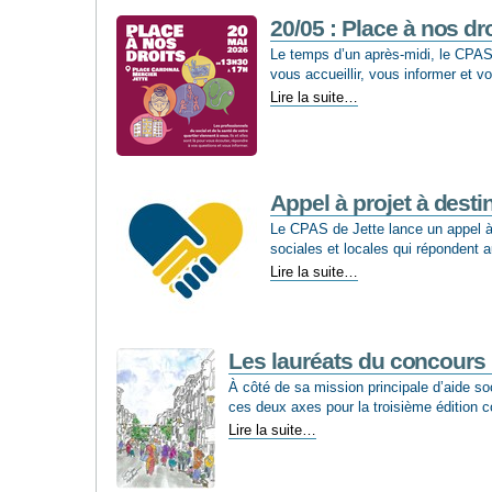
Jette
obtient
20/05 : Place à nos dr
le
Le temps d’un après-midi, le CPAS
label
vous accueillir, vous informer et 
'Kids
20/05
Lire la suite…
Friendly'
:
-
Place
à
nos
droits
Appel à projet à desti
-
Le CPAS de Jette lance un appel à p
sociales et locales qui répondent 
Appel
Lire la suite…
à
projet
à
destination
Les lauréats du concours ‘
des
À côté de sa mission principale d’aide soc
acteurs
ces deux axes pour la troisième édition co
sociaux
Les
jettois
Lire la suite…
lauréats
-
du
concours