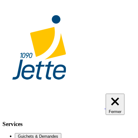
Aller
au
contenu
principal
Fermer
Services
Guichets & Demandes