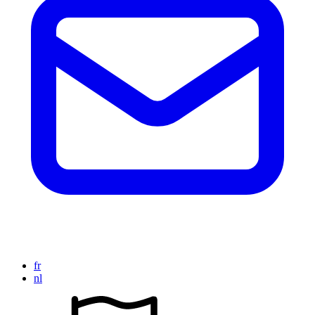
fr
nl