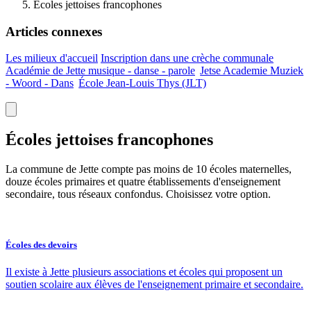
Écoles jettoises francophones
Articles connexes
Les milieux d'accueil
Inscription dans une crèche communale
Académie de Jette musique - danse -
parole
Jetse Academie Muziek
- Woord -
Dans
École Jean-Louis Thys
(JLT)
Écoles jettoises francophones
La commune de Jette compte pas moins de 10 écoles maternelles,
douze écoles primaires et quatre établissements d'enseignement
secondaire, tous réseaux confondus. Choisissez votre option.
Écoles des devoirs
Il existe à Jette plusieurs associations et écoles qui proposent un
soutien scolaire aux élèves de l'enseignement primaire et secondaire.