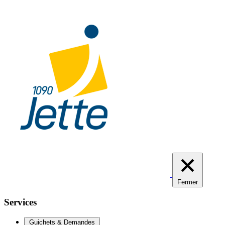
Aller
au
contenu
principal
Fermer
Services
Guichets & Demandes