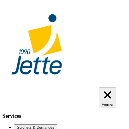
Aller
au
contenu
principal
Fermer
Services
Guichets & Demandes