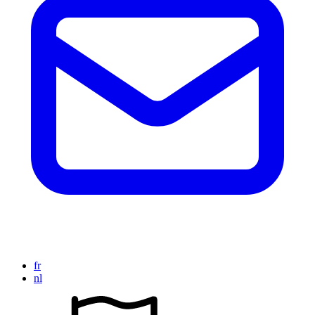
fr
nl