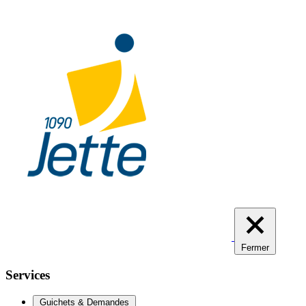
Aller
au
contenu
principal
Fermer
Services
Guichets & Demandes