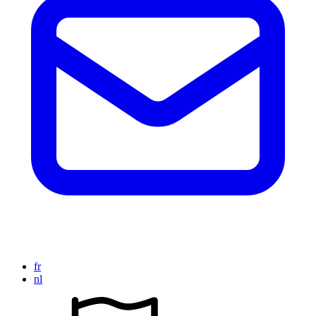
fr
nl