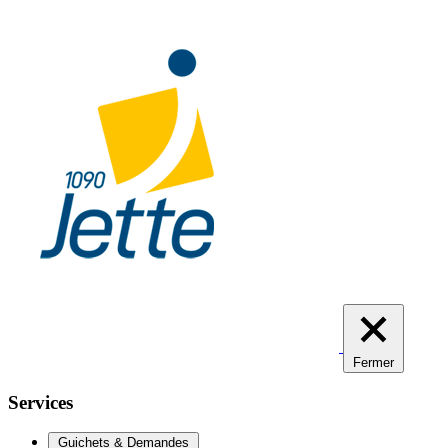
Aller
au
contenu
principal
Fermer
Services
Guichets & Demandes