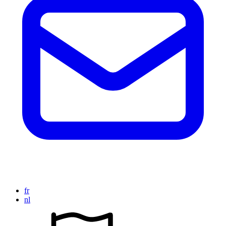
fr
nl