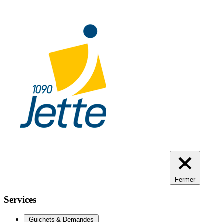
Aller
au
contenu
principal
Fermer
Services
Guichets & Demandes