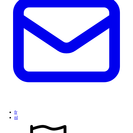
fr
nl