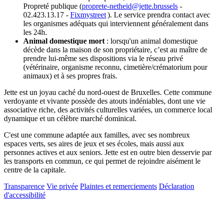
Propreté publique (
proprete-netheid@jette.brussels
-
02.423.13.17 -
Fixmystreet
). Le service prendra contact avec
les organismes adéquats qui interviennent généralement dans
les 24h.
Animal domestique mort
: lorsqu'un animal domestique
décède dans la maison de son propriétaire, c’est au maître de
prendre lui-même ses dispositions via le réseau privé
(vétérinaire, organisme reconnu, cimetière/crématorium pour
animaux) et à ses propres frais.
Jette est un joyau caché du nord-ouest de Bruxelles. Cette commune
verdoyante et vivante possède des atouts indéniables, dont une vie
associative riche, des activités culturelles variées, un commerce local
dynamique et un célèbre marché dominical.
C'est une commune adaptée aux familles, avec ses nombreux
espaces verts, ses aires de jeux et ses écoles, mais aussi aux
personnes actives et aux seniors. Jette est en outre bien desservie par
les transports en commun, ce qui permet de rejoindre aisément le
centre de la capitale.
Transparence
Vie privée
Plaintes et remerciements
Déclaration
d'accessibilité