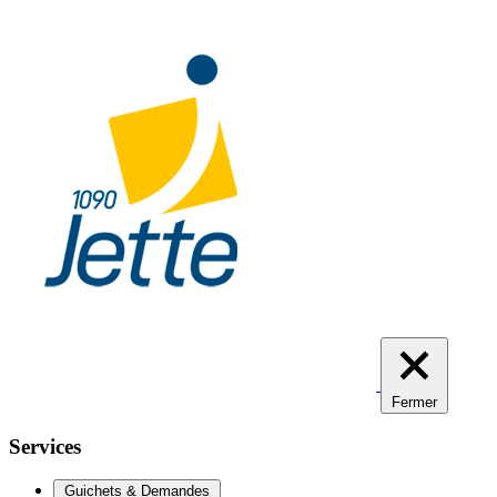
Aller
au
contenu
principal
Fermer
Services
Guichets & Demandes