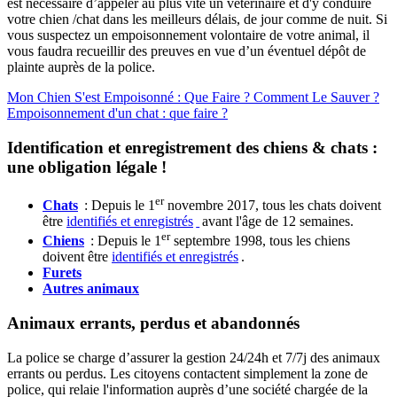
est nécessaire d’appeler au plus vite un vétérinaire et d'y conduire
votre chien /chat dans les meilleurs délais, de jour comme de nuit. Si
vous suspectez un empoisonnement volontaire de votre animal, il
vous faudra recueillir des preuves en vue d’un éventuel dépôt de
plainte auprès de la police.
Mon Chien S'est Empoisonné : Que Faire ? Comment Le Sauver
?
Empoisonnement d'un chat : que faire
?
Identification et enregistrement des chiens & chats :
une obligation légale !
er
Chats
: Depuis le 1
novembre 2017, tous les chats doivent
être
identifiés et
enregistrés
avant l'âge de 12 semaines.
er
Chiens
: Depuis le 1
septembre 1998, tous les chiens
doivent être
identifiés et
enregistrés
.
Furets
Autres
animaux
Animaux errants, perdus et abandonnés
La police se charge d’assurer la gestion 24/24h et 7/7j des animaux
errants ou perdus. Les citoyens contactent simplement la zone de
police, qui relaie l'information auprès d’une société chargée de la