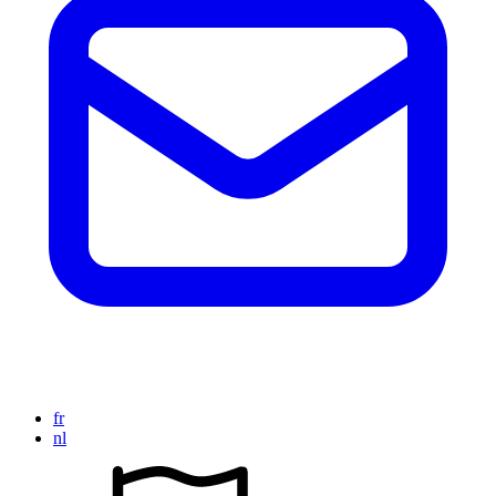
fr
nl