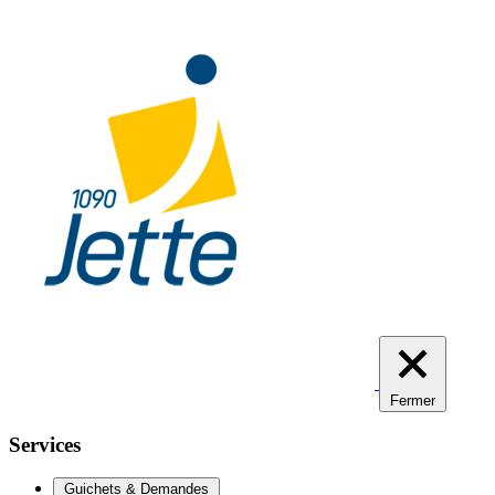
Aller
au
contenu
principal
Fermer
Services
Guichets & Demandes