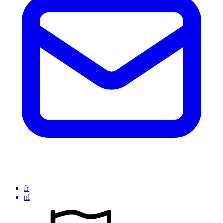
fr
nl