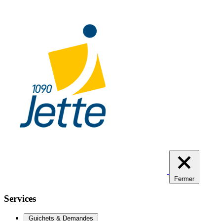
Aller
au
contenu
principal
Fermer
Services
Guichets & Demandes