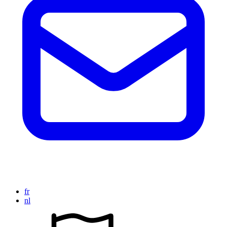
fr
nl