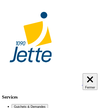
Aller
au
contenu
principal
Fermer
Services
Guichets & Demandes