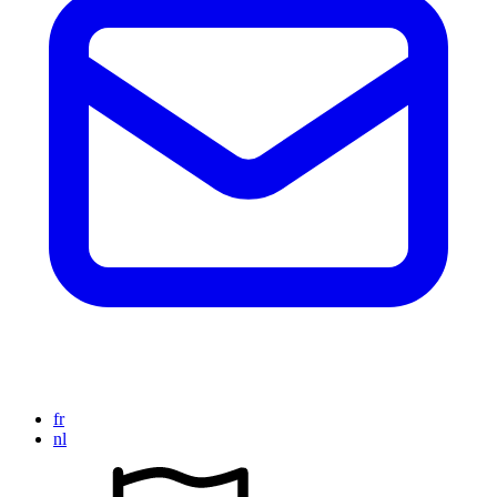
fr
nl