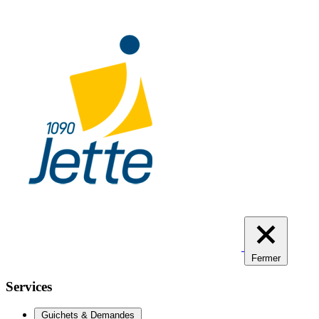
Aller
au
contenu
principal
Fermer
Services
Guichets & Demandes