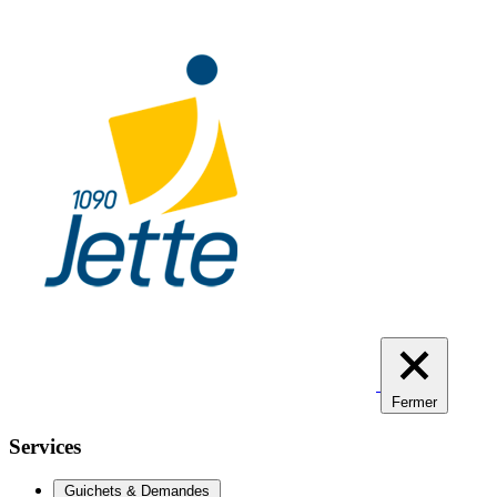
Aller
au
contenu
principal
Fermer
Services
Guichets & Demandes