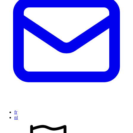
fr
nl