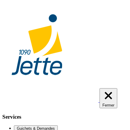
Aller
au
contenu
principal
Fermer
Services
Guichets & Demandes