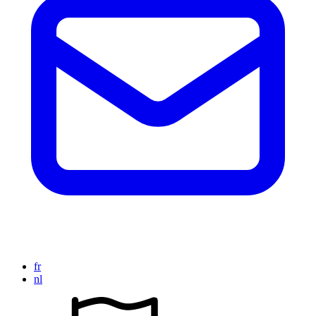
fr
nl