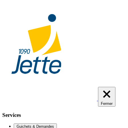
Aller
au
contenu
principal
Fermer
Services
Guichets & Demandes