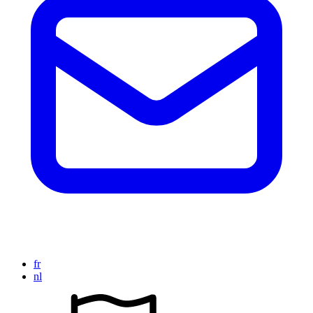
fr
nl