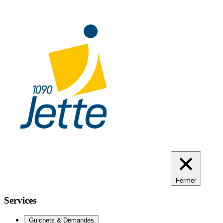
Aller
au
contenu
principal
Fermer
Services
Guichets & Demandes