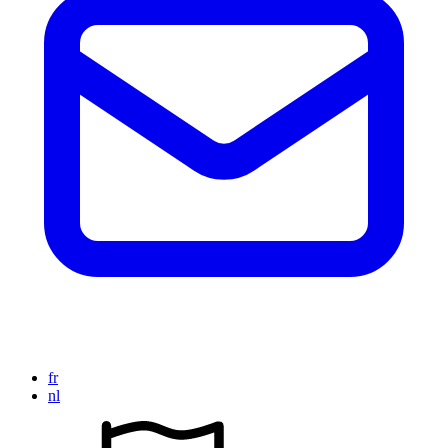
fr
nl