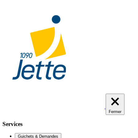
Aller
au
contenu
principal
Fermer
Services
Guichets & Demandes